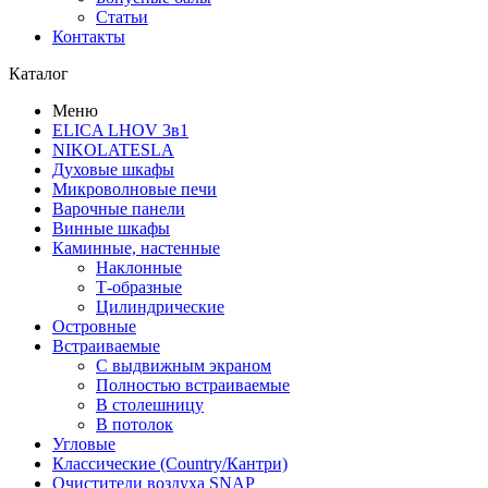
Статьи
Контакты
Каталог
Меню
ELICA LHOV 3в1
NIKOLATESLA
Духовые шкафы
Микроволновые печи
Варочные панели
Винные шкафы
Каминные, настенные
Наклонные
Т-образные
Цилиндрические
Островные
Встраиваемые
С выдвижным экраном
Полностью встраиваемые
В столешницу
В потолок
Угловые
Классические (Country/Кантри)
Очистители воздуха SNAP