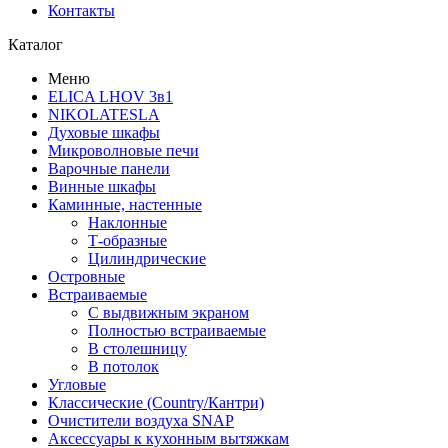
Контакты
Каталог
Меню
ELICA LHOV 3в1
NIKOLATESLA
Духовые шкафы
Микроволновые печи
Варочные панели
Винные шкафы
Каминные, настенные
Наклонные
Т-образные
Цилиндрические
Островные
Встраиваемые
С выдвижным экраном
Полностью встраиваемые
В столешницу
В потолок
Угловые
Классические (Country/Кантри)
Очистители воздуха SNAP
Аксессуары к кухонным вытяжкам