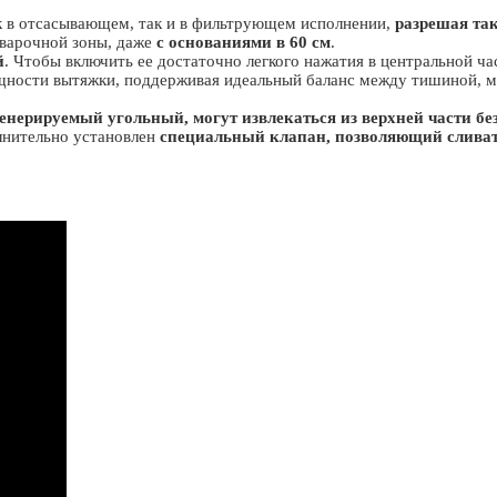
ак в отсасывающем, так и в фильтрующем исполнении,
разрешая та
варочной зоны, даже
с основаниями в 60 см
.
й
. Чтобы включить ее достаточно легкого нажатия в центральной ча
мощности вытяжки, поддерживая идеальный баланс между тишиной,
енерируемый угольный,
могут извлекаться из верхней части б
лнительно установлен
специальный клапан, позволяющий сливат