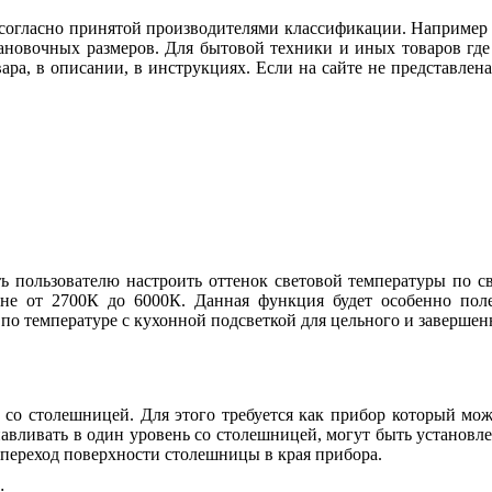
огласно принятой производителями классификации. Например ду
тановочных размеров. Для бытовой техники и иных товаров гд
вара, в описании, в инструкциях. Если на сайте не представл
ь пользователю настроить оттенок световой температуры по св
не от 2700К до 6000К. Данная функция будет особенно поле
 по температуре с кухонной подсветкой для цельного и заверше
со столешницей. Для этого требуется как прибор который мож
авливать в один уровень со столешницей, могут быть установл
 переход поверхности столешницы в края прибора.
: