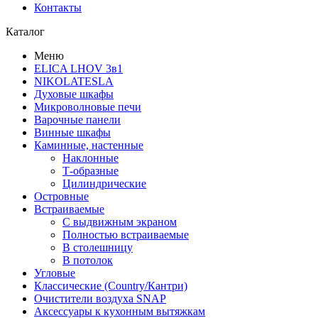
Контакты
Каталог
Меню
ELICA LHOV 3в1
NIKOLATESLA
Духовые шкафы
Микроволновые печи
Варочные панели
Винные шкафы
Каминные, настенные
Наклонные
Т-образные
Цилиндрические
Островные
Встраиваемые
С выдвижным экраном
Полностью встраиваемые
В столешницу
В потолок
Угловые
Классические (Country/Кантри)
Очистители воздуха SNAP
Аксессуары к кухонным вытяжкам