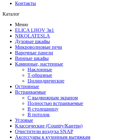
Контакты
Каталог
Меню
ELICA LHOV 3в1
NIKOLATESLA
Духовые шкафы
Микроволновые печи
Варочные панели
Винные шкафы
Каминные, настенные
Наклонные
Т-образные
Цилиндрические
Островные
Встраиваемые
С выдвижным экраном
Полностью встраиваемые
В столешницу
В потолок
Угловые
Классические (Country/Кантри)
Очистители воздуха SNAP
Аксессуары к кухонным вытяжкам