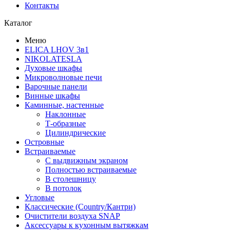
Контакты
Каталог
Меню
ELICA LHOV 3в1
NIKOLATESLA
Духовые шкафы
Микроволновые печи
Варочные панели
Винные шкафы
Каминные, настенные
Наклонные
Т-образные
Цилиндрические
Островные
Встраиваемые
С выдвижным экраном
Полностью встраиваемые
В столешницу
В потолок
Угловые
Классические (Country/Кантри)
Очистители воздуха SNAP
Аксессуары к кухонным вытяжкам