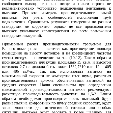
свободного выхода, так как нигде и никем строго не
регламентировано устройство подключения вентканала к
вытяжке. Принято измерять производительность самой
вытяжки без учета особенностей исполнения труб
подключения. Сравнивать результаты измерений по разным
стандартам не корректно, однако не все производители
вытяжек указывают характеристики по всем возможным
стандартам измерений.
Примерный расчет производительности требуемой для
Вашего помещения вычисляется как произведение площади
помещения на высоту потолков и на коэффициент частоты
смены воздуха в помещении за час (10-12). Таким образом
производительность для кухни площадью 15 кв.м. и высотой
потолков 2,7 не должна быть ниже: 15*2,7*10 или 12 = 405
или 486 м3/час. Так как использовать вытяжку на
максимальной скорости не комфортно из-за шума, расчетная
производительность должна обеспечиваться вытяжкой на
средних скоростях. Наши специалисты при определении
максимальной производительности вытяжки рекомендуют
расчетную производительность умножать на 1,5-2. Таким
образом необходимая производительность вытяжкой будет
развиваться на комфортных по шуму средних скоростях, будет
запас мощности для интенсивной готовки или особых
ситуаций, вытяжка будет работать в более щадящем для