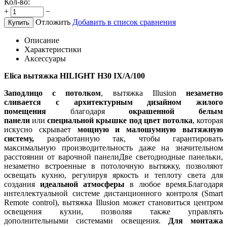
Кол-во:
+
−
Отложить
Добавить в список сравнения
Купить
Описание
Характеристики
Аксессуары
Elica вытяжка HILIGHT H30 IX/A/100
Заподлицо с потолком
, вытяжка Illusion
незаметно
сливается с архитектурным дизайном жилого
помещения
благодаря
окрашенной белым
панели
или
специальной крышке под цвет потолка
, которая
искусно скрывает
мощную и малошумную вытяжную
систему,
разработанную так, чтобы гарантировать
максимальную производительность даже на значительном
расстоянии от варочной панелиДве светодиодные панельки,
незаметно встроенные в потолочную вытяжку, позволяют
освещать кухню, регулируя яркость и теплоту света для
создания
идеальной атмосферы
в любое время.Благодаря
интеллектуальной системе дистанционного контроля (Smart
Remote control), вытяжка Illusion может становиться центром
освещения кухни, позволяя также управлять
дополнительными системами освещения.
Для монтажа