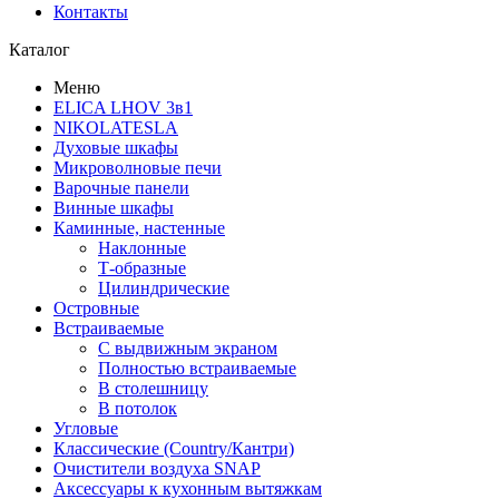
Контакты
Каталог
Меню
ELICA LHOV 3в1
NIKOLATESLA
Духовые шкафы
Микроволновые печи
Варочные панели
Винные шкафы
Каминные, настенные
Наклонные
Т-образные
Цилиндрические
Островные
Встраиваемые
С выдвижным экраном
Полностью встраиваемые
В столешницу
В потолок
Угловые
Классические (Country/Кантри)
Очистители воздуха SNAP
Аксессуары к кухонным вытяжкам