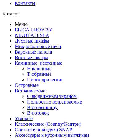
Контакты
Каталог
Меню
ELICA LHOV 3в1
NIKOLATESLA
Духовые шкафы
Микроволновые печи
Варочные панели
Винные шкафы
Каминные, настенные
Наклонные
Т-образные
Цилиндрические
Островные
Встраиваемые
С выдвижным экраном
Полностью встраиваемые
В столешницу
В потолок
Угловые
Классические (Country/Кантри)
Очистители воздуха SNAP
Аксессуары к кухонным вытяжкам