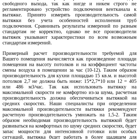
свободного выхода, так как нигде и никем строго не
регламентировано устройство подключения вентканала к
вытяжке. Принято измерять производительность самой
вытяжки без учета особенностей исполнения труб
подключения. Сравнивать результаты измерений по разным
стандартам не корректно, однако не все производители
вытяжек указывают характеристики по всем возможным
стандартам измерений.
Примерный расчет производительности требуемой для
Вашего помещения вычисляется как произведение площади
помещения на высоту потолков и на коэффициент частоты
смены воздуха в помещении за час (10-12). Таким образом
производительность для кухни площадью 15 кв.м. и высотой
потолков 2,7 не должна быть ниже: 15*2,7*10 или 12 = 405
или 486 м3/час. Так как использовать вытяжку на
максимальной скорости не комфортно из-за шума, расчетная
производительность должна обеспечиваться вытяжкой на
средних скоростях. Наши специалисты при определении
максимальной производительности вытяжки рекомендуют
расчетную производительность умножать на 1,5-2. Таким
образом необходимая производительность вытяжкой будет
развиваться на комфортных по шуму средних скоростях, будет
запас мощности для интенсивной готовки или особых
ситуаций, вытяжка будет работать в более щадящем для