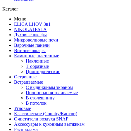
Каталог
Меню
ELICA LHOV 3в1
NIKOLATESLA
Духовые шкафы
Микроволновые печи
Варочные панели
Винные шкафы
Каминные, настенные
Наклонные
Т-образные
Цилиндрические
Островные
Встраиваемые
С выдвижным экраном
Полностью встраиваемые
В столешницу
В потолок
Угловые
Классические (Country/Кантри)
Очистители воздуха SNAP
Аксессуары к кухонным вытяжкам
Распродажа