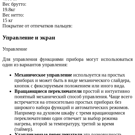
Вес брутто:
19.8
кг
Вес нетто:
15
кг
Покрытие от отпечатков пальцев:
Управление и экран
Управление
Для управления функциями прибора могут использоваться
один из вариантов управления:
Механическое управление
используется на простых
приборах и может быть в виде механического слайдера,
кнопок с фиксируемым положением или иного вида.
Вращающиеся переключатели
простой и интуитивно
понятный механический способ управления. Чаще всего
встречается на относительно простых приборах без
широкого набора функций и автоматических режимов.
Например на духовом шкафу с тремя вращающимися
переключателями один отвечает за выбор режима
нагрева, второй за температуру, третий за время
(таймер).
Утапливаемые переключатели
это разновидность