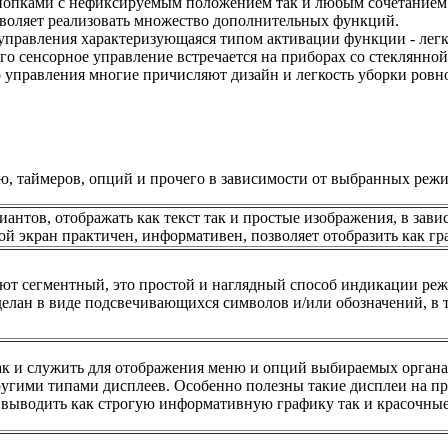
нопками с нефиксируемым положением так и любым сочетанием 
озволяет реализовать множество дополнительных функций.
 управления характеризующаяся типом активации функции - лег
сего сенсорное управление встречается на приборах со стеклянно
о управления многие причисляют дизайн и легкость уборки ровн
 таймеров, опций и прочего в зависимости от выбранных режи
антов, отображать как текст так и простые изображения, в зав
кой экран практичен, информативен, позволяет отобразить как гр
вают сегментный, это простой и наглядный способ индикации ре
делан в виде подсвечивающихся символов и/или обозначений, в 
к и служить для отображения меню и опций выбираемых органа
угими типами дисплеев. Особенно полезны такие дисплеи на пр
т выводить как строгую информативную графику так и красочные