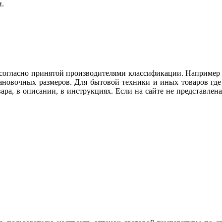
и.
огласно принятой производителями классификации. Например ду
тановочных размеров. Для бытовой техники и иных товаров гд
вара, в описании, в инструкциях. Если на сайте не представл