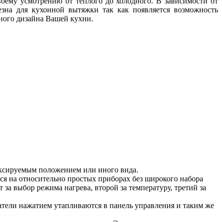
оему усмотрению от теплого до холодного. В зависимости от
зна для кухонной вытяжки так как появляется возможность
нного дизайна Вашей кухни.
иксируемым положением или иного вида.
ся на относительно простых приборах без широкого набора
а выбор режима нагрева, второй за температуру, третий за
тели нажатием утапливаются в панель управления и таким же