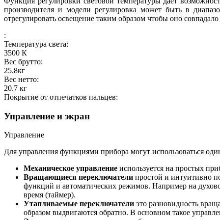
Функция регулировки световой температуры дает возможност
производителя и модели регулировка может быть в диапазо
отрегулировать освещение таким образом чтобы оно совпадало
:
Температура света:
3500
К
Вес брутто:
25.8
кг
Вес нетто:
20.7
кг
Покрытие от отпечатков пальцев:
Управление и экран
Управление
Для управления функциями прибора могут использоваться один
Механическое управление
используется на простых при
Вращающиеся переключатели
простой и интуитивно п
функций и автоматических режимов. Например на духовом
время (таймер).
Утапливаемые переключатели
это разновидность враща
образом выдвигаются обратно. В основном такое управле