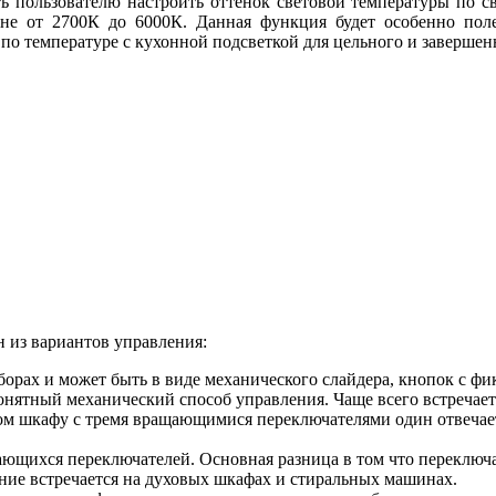
ь пользователю настроить оттенок световой температуры по св
не от 2700К до 6000К. Данная функция будет особенно поле
 по температуре с кухонной подсветкой для цельного и заверше
 из вариантов управления:
борах и может быть в виде механического слайдера, кнопок с ф
онятный механический способ управления. Чаще всего встречает
 шкафу с тремя вращающимися переключателями один отвечает з
ющихся переключателей. Основная разница в том что переключа
ние встречается на духовых шкафах и стиральных машинах.