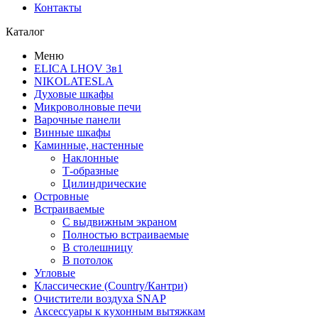
Контакты
Каталог
Меню
ELICA LHOV 3в1
NIKOLATESLA
Духовые шкафы
Микроволновые печи
Варочные панели
Винные шкафы
Каминные, настенные
Наклонные
Т-образные
Цилиндрические
Островные
Встраиваемые
С выдвижным экраном
Полностью встраиваемые
В столешницу
В потолок
Угловые
Классические (Country/Кантри)
Очистители воздуха SNAP
Аксессуары к кухонным вытяжкам