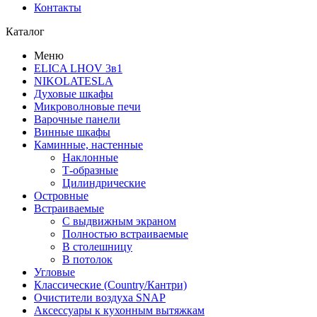
Контакты
Каталог
Меню
ELICA LHOV 3в1
NIKOLATESLA
Духовые шкафы
Микроволновые печи
Варочные панели
Винные шкафы
Каминные, настенные
Наклонные
Т-образные
Цилиндрические
Островные
Встраиваемые
С выдвижным экраном
Полностью встраиваемые
В столешницу
В потолок
Угловые
Классические (Country/Кантри)
Очистители воздуха SNAP
Аксессуары к кухонным вытяжкам