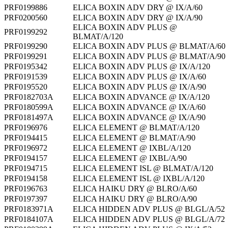
PRF0199886
ELICA BOXIN ADV DRY @ IX/A/60
PRF0200560
ELICA BOXIN ADV DRY @ IX/A/90
ELICA BOXIN ADV PLUS @
PRF0199292
BLMAT/A/120
PRF0199290
ELICA BOXIN ADV PLUS @ BLMAT/A/60
PRF0199291
ELICA BOXIN ADV PLUS @ BLMAT/A/90
PRF0195342
ELICA BOXIN ADV PLUS @ IX/A/120
PRF0191539
ELICA BOXIN ADV PLUS @ IX/A/60
PRF0195520
ELICA BOXIN ADV PLUS @ IX/A/90
PRF0182703A
ELICA BOXIN ADVANCE @ IX/A/120
PRF0180599A
ELICA BOXIN ADVANCE @ IX/A/60
PRF0181497A
ELICA BOXIN ADVANCE @ IX/A/90
PRF0196976
ELICA ELEMENT @ BLMAT/A/120
PRF0194415
ELICA ELEMENT @ BLMAT/A/90
PRF0196972
ELICA ELEMENT @ IXBL/A/120
PRF0194157
ELICA ELEMENT @ IXBL/A/90
PRF0194715
ELICA ELEMENT ISL @ BLMAT/A/120
PRF0194158
ELICA ELEMENT ISL @ IXBL/A/120
PRF0196763
ELICA HAIKU DRY @ BLRO/A/60
PRF0197397
ELICA HAIKU DRY @ BLRO/A/90
PRF0183971A
ELICA HIDDEN ADV PLUS @ BLGL/A/52
PRF0184107A
ELICA HIDDEN ADV PLUS @ BLGL/A/72