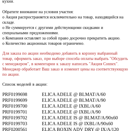
кухни.
Обратите внимание на условия участия:
o Акция распространяется исключительно на товар, находящийся на
складе.
o Не суммируется с другими действующими скидками и
специальными предложениями.
o Компания оставляет за собой право досрочно прекратить акцию.
o Количество акционных товаров ограничено.
Для заказа по акции необходимо добавить в корзину выбранный
товар, оформить заказ, при выборе способа оплаты выбрать "Обсудить
с менеджером", в коментарии к заказу написать "Акция Connex".
Менеджер обработает Ваш заказ и изменит цены на соответствующую
по акции.
Список моделей в акции:
PRF0199698
ELICA ADELE @ BLMAT/A/60
PRF0199699
ELICA ADELE @ BLMAT/A/90
PRF0199700
ELICA ADELE @ IXBL/A/60
PRF0199701
ELICA ADELE @ IXBL/A/90
PRF0199702
ELICA ADELE IS @ BLMAT/A/90x60
PRF0199703
ELICA ADELE IS @ IXBL/A/90x60
PRF0200561
ELICA BOXIN ADV DRY @ IX/A/120