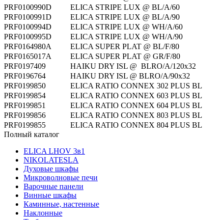
PRF0100990D
ELICA STRIPE LUX @ BL/A/60
PRF0100991D
ELICA STRIPE LUX @ BL/A/90
PRF0100994D
ELICA STRIPE LUX @ WH/A/60
PRF0100995D
ELICA STRIPE LUX @ WH/A/90
PRF0164980A
ELICA SUPER PLAT @ BL/F/80
PRF0165017A
ELICA SUPER PLAT @ GR/F/80
PRF0197409
HAIKU DRY ISL @ BLRO/A/120x32
PRF0196764
HAIKU DRY ISL @ BLRO/A/90x32
PRF0199850
ELICA RATIO CONNEX 302 PLUS BL
PRF0199854
ELICA RATIO CONNEX 603 PLUS BL
PRF0199851
ELICA RATIO CONNEX 604 PLUS BL
PRF0199856
ELICA RATIO CONNEX 803 PLUS BL
PRF0199855
ELICA RATIO CONNEX 804 PLUS BL
Полный каталог
ELICA LHOV 3в1
NIKOLATESLA
Духовые шкафы
Микроволновые печи
Варочные панели
Винные шкафы
Каминные, настенные
Наклонные