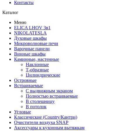
Контакты
Каталог
Меню
ELICA LHOV 3в1
NIKOLATESLA
Духовые шкафы
Микроволновые печи
Варочные панели
Винные шкафы
Каминные, настенные
Наклонные
Т-образные
Цилиндрические
Островные
Встраиваемые
С выдвижным экраном
Полностью встраиваемые
В столешницу
В потолок
Угловые
Классические (Country/Кантри)
Очистители воздуха SNAP
Аксессуары к кухонным вытяжкам