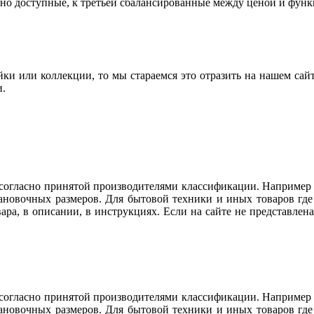
но доступные, к третьей сбалансированные между ценой и фун
ки или коллекции, то мы стараемся это отразить на нашем сай
и.
огласно принятой производителями классификации. Например ду
тановочных размеров. Для бытовой техники и иных товаров гд
вара, в описании, в инструкциях. Если на сайте не представл
огласно принятой производителями классификации. Например ду
тановочных размеров. Для бытовой техники и иных товаров гд