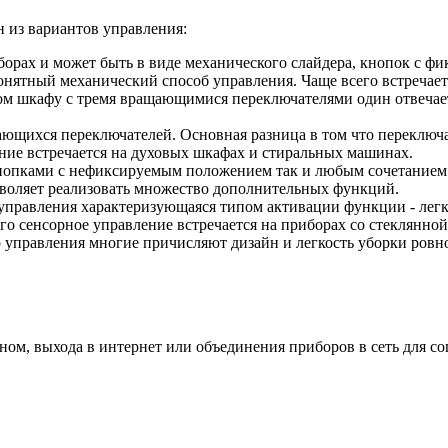
 из вариантов управления:
борах и может быть в виде механического слайдера, кнопок с ф
онятный механический способ управления. Чаще всего встречает
 шкафу с тремя вращающимися переключателями один отвечает з
ющихся переключателей. Основная разница в том что переключа
ние встречается на духовых шкафах и стиральных машинах.
нопками с нефиксируемым положением так и любым сочетанием 
озволяет реализовать множество дополнительных функций.
 управления характеризующаяся типом активации функции - лег
сего сенсорное управление встречается на приборах со стеклянно
о управления многие причисляют дизайн и легкость уборки ровн
ом, выхода в интернет или объединения приборов в сеть для со