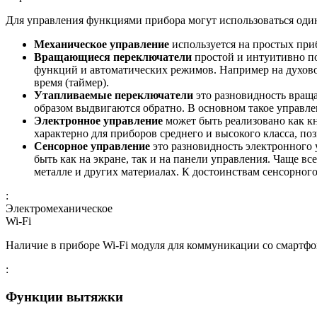
Для управления функциями прибора могут использоваться один
Механическое управление
используется на простых при
Вращающиеся переключатели
простой и интуитивно п
функций и автоматических режимов. Например на духовом
время (таймер).
Утапливаемые переключатели
это разновидность враща
образом выдвигаются обратно. В основном такое управле
Электронное управление
может быть реализовано как к
характерно для приборов среднего и высокого класса, п
Сенсорное управление
это разновидность электронного
быть как на экране, так и на панели управления. Чаще в
металле и других материалах. К достоинствам сенсорног
:
Электромеханическое
Wi-Fi
Наличие в приборе Wi-Fi модуля для коммуникации со смартфон
:
Функции вытяжки