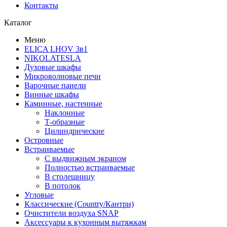
Контакты
Каталог
Меню
ELICA LHOV 3в1
NIKOLATESLA
Духовые шкафы
Микроволновые печи
Варочные панели
Винные шкафы
Каминные, настенные
Наклонные
Т-образные
Цилиндрические
Островные
Встраиваемые
С выдвижным экраном
Полностью встраиваемые
В столешницу
В потолок
Угловые
Классические (Country/Кантри)
Очистители воздуха SNAP
Аксессуары к кухонным вытяжкам