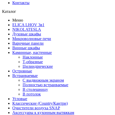
Контакты
Каталог
Меню
ELICA LHOV 3в1
NIKOLATESLA
Духовые шкафы
Микроволновые печи
Варочные панели
Винные шкафы
Каминные, настенные
Наклонные
Т-образные
Цилиндрические
Островные
Встраиваемые
С выдвижным экраном
Полностью встраиваемые
В столешницу
В потолок
Угловые
Классические (Country/Кантри)
Очистители воздуха SNAP
Аксессуары к кухонным вытяжкам