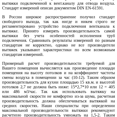
вытяжки подключенной к вент.каналу для отвода воздуха.
Стандарт измерений описан документом DIN EN-61591.
В России широкое распространение получил стандарт
свободного выхода, так как нигде и никем строго не
регламентировано устройство подключения вентканала к
вытяжке. Принято измерять производительность самой
вытяжки без учета особенностей исполнения труб
подключения. Сравнивать результаты измерений по разным
стандартам не корректно, однако не все производители
вытяжек указывают характеристики по всем возможным
стандартам измерений.
Примерный расчет производительности требуемой для
Вашего помещения вычисляется как произведение площади
помещения на высоту потолков и на коэффициент частоты
смены воздуха в помещении за час (10-12). Таким образом
производительность для кухни площадью 15 кв.м. и высотой
потолков 2,7 не должна быть ниже: 15*2,7*10 или 12 = 405
или 486 м3/час. Так как использовать вытяжку на
максимальной скорости не комфортно из-за шума, расчетная
производительность должна обеспечиваться вытяжкой на
средних скоростях. Наши специалисты при определении
максимальной производительности вытяжки рекомендуют
расчетную производительность умножать на 1,5-2. Таким