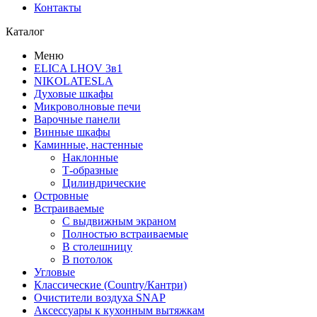
Контакты
Каталог
Меню
ELICA LHOV 3в1
NIKOLATESLA
Духовые шкафы
Микроволновые печи
Варочные панели
Винные шкафы
Каминные, настенные
Наклонные
Т-образные
Цилиндрические
Островные
Встраиваемые
С выдвижным экраном
Полностью встраиваемые
В столешницу
В потолок
Угловые
Классические (Country/Кантри)
Очистители воздуха SNAP
Аксессуары к кухонным вытяжкам