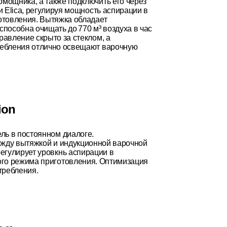
мощника, а также подключить его через
и Elica, регулируя мощность аспирации в
отовления. Вытяжка обладает
пособна очищать до 770 м³ воздуха в час
равление скрыто за стеклом, а
ребления отлично освещают варочную
ion
ль в постоянном диалоге.
ежду вытяжкой и индукционной варочной
егулирует уровкнь аспирации в
ого режима приготовления. Оптимизация
требления.