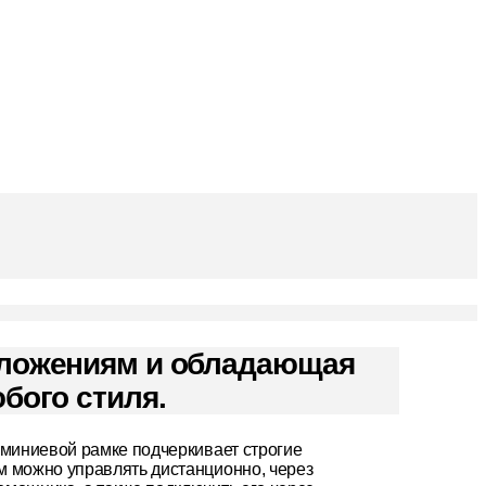
иложениям и обладающая
бого стиля.
юминиевой рамке подчеркивает строгие
м можно управлять дистанционно, через