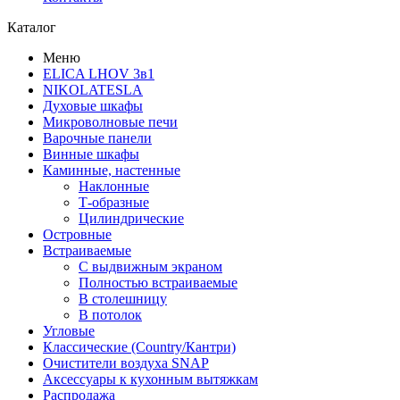
Каталог
Меню
ELICA LHOV 3в1
NIKOLATESLA
Духовые шкафы
Микроволновые печи
Варочные панели
Винные шкафы
Каминные, настенные
Наклонные
Т-образные
Цилиндрические
Островные
Встраиваемые
С выдвижным экраном
Полностью встраиваемые
В столешницу
В потолок
Угловые
Классические (Country/Кантри)
Очистители воздуха SNAP
Аксессуары к кухонным вытяжкам
Распродажа