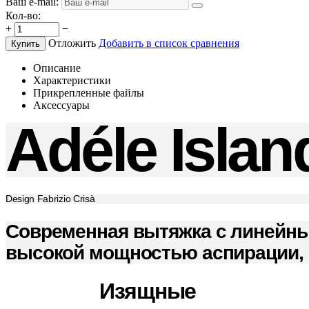
Ваш e-mail:
Кол-во:
+
−
Отложить
Добавить в список сравнения
Купить
Описание
Характеристики
Прикрепленные файлы
Аксессуары
Adéle Islan
Design Fabrizio Crisà
Современная вытяжка с линейн
высокой мощностью аспирации, и
Изящные