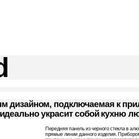
d
ым дизайном, подключаемая к пр
деально украсит собой кухню лю
Передняя панель из черного стекла в ал
прямые линии данного изделия. Приборо