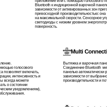
приложение или с помощью голосового по
Bluetooth к индукционной варочной панел
зависимости от активированных зон приг
превосходной производительностью: она с
на максимальной скорости. Сенсорное уп
светодиоды с низким уровнем энергопот
поверхность.
Multi Connect
вление.
Вытяжка и варочная пане
омощью голосового
Соединение Bluetooth м
a позволяет включать,
панелью автоматически р
рации, интенсивность и
зависимости от выбранн
ы всегда можете
производительности и по
нать о состоянии
ическим уведомлениям),
 обслуживания.