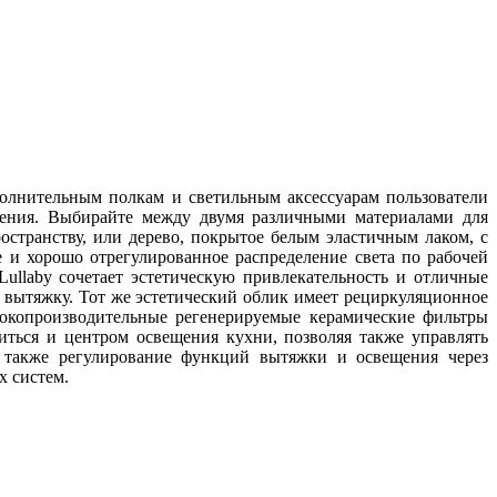
полнительным полкам и светильным аксессуарам пользователи
щения. Выбирайте между двумя различными материалами для
странству, или дерево, покрытое белым эластичным лаком, с
 и хорошо отрегулированное распределение света по рабочей
ullaby сочетает эстетическую привлекательность и отличные
вытяжку. Тот же эстетический облик имеет рециркуляционное
сокопроизводительные регенерируемые керамические фильтры
виться и центром освещения кухни, позволяя также управлять
а также регулирование функций вытяжки и освещения через
х систем.