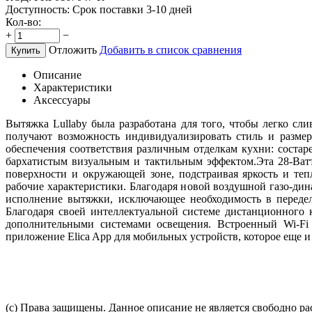
Доступность:
Срок поставки 3-10 дней
Кол-во:
+
−
Отложить
Добавить в список сравнения
Купить
Описание
Характеристики
Аксессуары
Вытяжка Lullaby была разработана для того, чтобы легко с
получают возможность индивидуализировать стиль и разме
обеспечения соответствия различным отделкам кухни: соста
бархатистым визуальным и тактильным эффектом.Эта 28-Ватт
поверхности и окружающей зоне, подстраивая яркость и теп
рабочие характеристики. Благодаря новой воздушной газо-д
исполнение вытяжки, исключающее необходимость в передел
Благодаря своей интеллектуальной системе дистанционного к
дополнительными системами освещения. Встроенный Wi-Fi 
приложение Elica App для мобильных устройств, которое еще 
(c) Права защищены. Данное описание не является свободно р