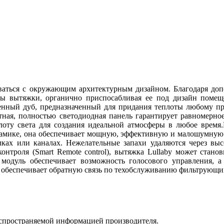
ливаться с окружающим архитектурным дизайном. Благодаря до
ры вытяжки, органично приспосабливая ее под дизайн поме
ренный дуб, предназначенный для придания теплоты любому про
ная, полностью светодиодная панель гарантирует равномерное
лоту света для создания идеальной атмосферы в любое время.L
инамике, она обеспечивает мощную, эффективную и малошумную 
ках или каналах. Нежелательные запахи удаляются через вы
онтроля (Smart Remote control), вытяжка Lullaby может стано
модуль обеспечивает возможность голосового управления, 
и обеспечивает обратную связь по техобслуживанию фильтрующи
аспространяемой информацией производителя.