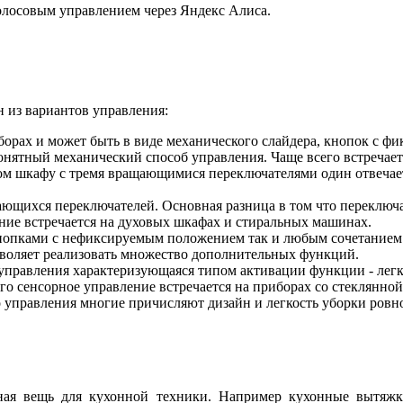
олосовым управлением через Яндекс Алиса.
 из вариантов управления:
борах и может быть в виде механического слайдера, кнопок с ф
онятный механический способ управления. Чаще всего встречает
 шкафу с тремя вращающимися переключателями один отвечает з
ющихся переключателей. Основная разница в том что переключа
ние встречается на духовых шкафах и стиральных машинах.
нопками с нефиксируемым положением так и любым сочетанием 
озволяет реализовать множество дополнительных функций.
 управления характеризующаяся типом активации функции - лег
сего сенсорное управление встречается на приборах со стеклянно
о управления многие причисляют дизайн и легкость уборки ровн
ая вещь для кухонной техники. Например кухонные вытяжки