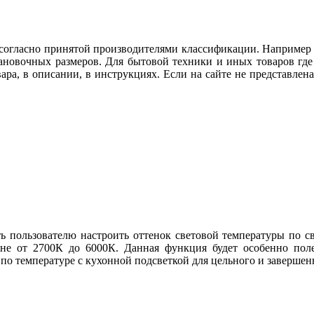
огласно принятой производителями классификации. Например ду
тановочных размеров. Для бытовой техники и иных товаров гд
вара, в описании, в инструкциях. Если на сайте не представл
ь пользователю настроить оттенок световой температуры по св
не от 2700К до 6000К. Данная функция будет особенно поле
 по температуре с кухонной подсветкой для цельного и заверше