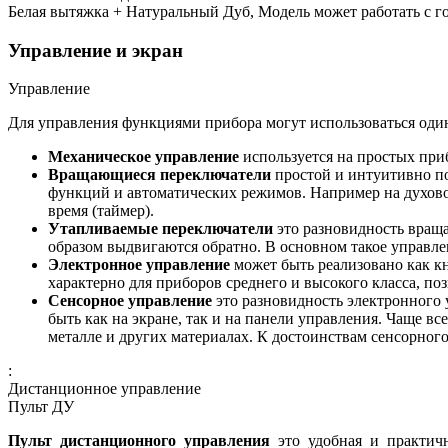
Белая вытяжка + Натуральный Дуб, Модель может работать с г
Управление и экран
Управление
Для управления функциями прибора могут использоваться один
Механическое управление
используется на простых при
Вращающиеся переключатели
простой и интуитивно п
функций и автоматических режимов. Например на духовом
время (таймер).
Утапливаемые переключатели
это разновидность враща
образом выдвигаются обратно. В основном такое управле
Электронное управление
может быть реализовано как к
характерно для приборов среднего и высокого класса, п
Сенсорное управление
это разновидность электронного
быть как на экране, так и на панели управления. Чаще в
металле и других материалах. К достоинствам сенсорног
:
Дистанционное управление
Пульт ДУ
Пульт дистанционного управления
это удобная и практичн