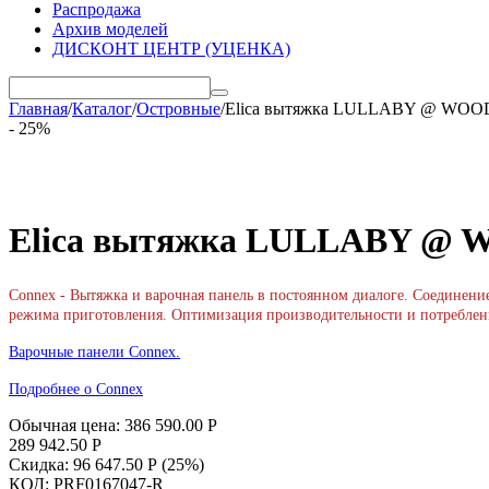
Распродажа
Архив моделей
ДИСКОНТ ЦЕНТР (УЦЕНКА)
Главная
/
Каталог
/
Островные
/
Elica вытяжка LULLABY @ WOOD/
- 25%
Elica вытяжка LULLABY @ W
Connex - Вытяжка и варочная панель в постоянном диалоге. Соединен
режима приготовления. Оптимизация производительности и потреблен
Варочные панели Connex.
Подробнее о Connex
Обычная цена:
386 590.00
Р
289 942.50
Р
Скидка:
96 647.50
Р
(
25
%)
КОД:
PRF0167047-R