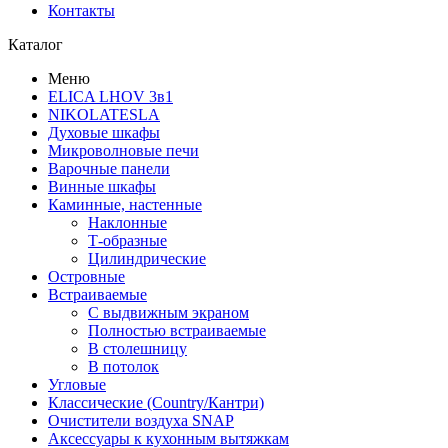
Контакты
Каталог
Меню
ELICA LHOV 3в1
NIKOLATESLA
Духовые шкафы
Микроволновые печи
Варочные панели
Винные шкафы
Каминные, настенные
Наклонные
Т-образные
Цилиндрические
Островные
Встраиваемые
С выдвижным экраном
Полностью встраиваемые
В столешницу
В потолок
Угловые
Классические (Country/Кантри)
Очистители воздуха SNAP
Аксессуары к кухонным вытяжкам