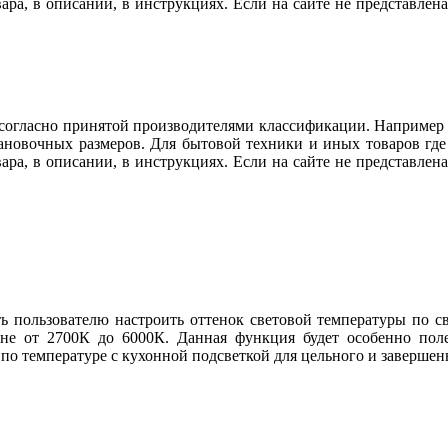
вара, в описании, в инструкциях. Если на сайте не представл
огласно принятой производителями классификации. Например ду
тановочных размеров. Для бытовой техники и иных товаров гд
вара, в описании, в инструкциях. Если на сайте не представл
ь пользователю настроить оттенок световой температуры по св
не от 2700К до 6000К. Данная функция будет особенно поле
 по температуре с кухонной подсветкой для цельного и заверше