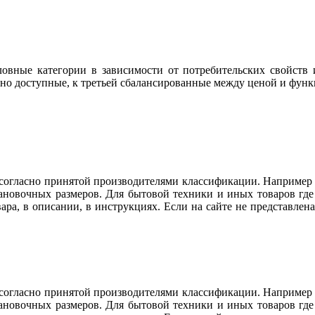
овные категории в зависимости от потребительских свойств и
но доступные, к третьей сбалансированные между ценой и фун
огласно принятой производителями классификации. Например ду
тановочных размеров. Для бытовой техники и иных товаров гд
вара, в описании, в инструкциях. Если на сайте не представл
огласно принятой производителями классификации. Например ду
тановочных размеров. Для бытовой техники и иных товаров гд