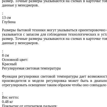
размер. Точные размеры указываются на схемах в карточке то
данные у менеджеров.
:
13
см
Глубина
Размеры бытовой техники могут указываться ориентировочно с
указывается с запасом для соблюдения технологических и ус
размер. Точные размеры указываются на схемах в карточке то
данные у менеджеров.
:
8
см
Основной цвет:
Красный
Регулируемая световая температура
Функция регулировки световой температуры дает возможност
производителя и модели регулировка может быть в диапазо
отрегулировать освещение таким образом чтобы оно совпадало
:
Вес нетто:
0.48
кг
Покрытие от отпечатков пальцев: