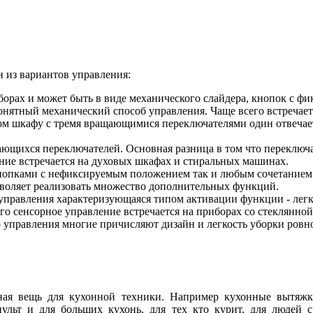
 из вариантов управления:
борах и может быть в виде механического слайдера, кнопок с ф
онятный механический способ управления. Чаще всего встречает
 шкафу с тремя вращающимися переключателями один отвечает з
ющихся переключателей. Основная разница в том что переключа
ние встречается на духовых шкафах и стиральных машинах.
нопками с нефиксируемым положением так и любым сочетанием 
озволяет реализовать множество дополнительных функций.
 управления характеризующаяся типом активации функции - лег
сего сенсорное управление встречается на приборах со стеклянно
о управления многие причисляют дизайн и легкость уборки ровн
ая вещь для кухонной техники. Например кухонные вытяжки
пульт и для больших кухонь, для тех кто курит, для людей