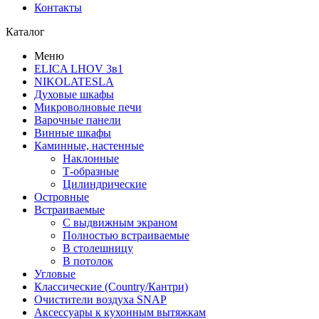
Контакты
Каталог
Меню
ELICA LHOV 3в1
NIKOLATESLA
Духовые шкафы
Микроволновые печи
Варочные панели
Винные шкафы
Каминные, настенные
Наклонные
Т-образные
Цилиндрические
Островные
Встраиваемые
С выдвижным экраном
Полностью встраиваемые
В столешницу
В потолок
Угловые
Классические (Country/Кантри)
Очистители воздуха SNAP
Аксессуары к кухонным вытяжкам