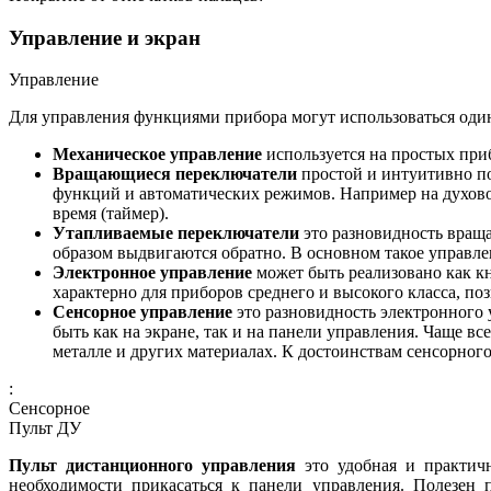
Управление и экран
Управление
Для управления функциями прибора могут использоваться один
Механическое управление
используется на простых при
Вращающиеся переключатели
простой и интуитивно п
функций и автоматических режимов. Например на духовом
время (таймер).
Утапливаемые переключатели
это разновидность враща
образом выдвигаются обратно. В основном такое управле
Электронное управление
может быть реализовано как к
характерно для приборов среднего и высокого класса, п
Сенсорное управление
это разновидность электронного
быть как на экране, так и на панели управления. Чаще в
металле и других материалах. К достоинствам сенсорног
:
Сенсорное
Пульт ДУ
Пульт дистанционного управления
это удобная и практичн
необходимости прикасаться к панели управления. Полезен 