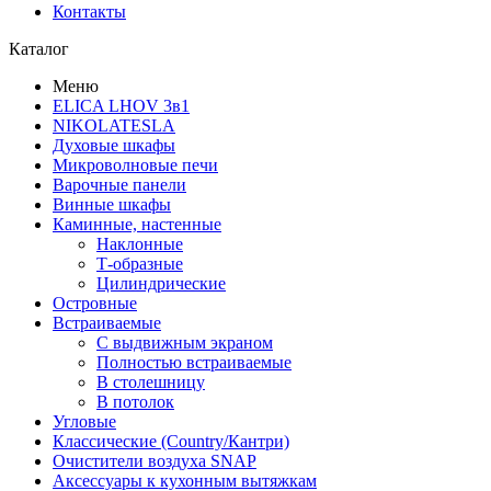
Контакты
Каталог
Меню
ELICA LHOV 3в1
NIKOLATESLA
Духовые шкафы
Микроволновые печи
Варочные панели
Винные шкафы
Каминные, настенные
Наклонные
Т-образные
Цилиндрические
Островные
Встраиваемые
С выдвижным экраном
Полностью встраиваемые
В столешницу
В потолок
Угловые
Классические (Country/Кантри)
Очистители воздуха SNAP
Аксессуары к кухонным вытяжкам