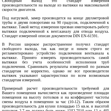
Свободный выход это стандарт измерения
производительности на выходе из вытяжки на максимальной
скорости двигателя.
Под нагрузкой, замер производится на конце двухметровой
трубы и двумя поворотами на 90 градусов, подключенной к
вытяжке. Такой метод измерения призван имитировать работу
вытяжки подключенной к вент.каналу для отвода воздуха.
Стандарт измерений описан документом DIN EN-61591.
В России широкое распространение получил стандарт
свободного выхода, так как нигде и никем строго не
регламентировано устройство подключения вентканала к
вытяжке. Принято измерять производительность самой
вытяжки без учета особенностей исполнения труб
подключения. Сравнивать результаты измерений по разным
стандартам не корректно, однако не все производители
вытяжек указывают характеристики по всем возможным
стандартам измерений.
Примерный расчет производительности требуемой для
Вашего помещения вычисляется как произведение площади
помещения на высоту потолков и на коэффициент частоты
смены воздуха в помещении за час (10-12). Таким образом
производительность для кухни площадью 15 кв.м. и высотой
потолков 2,7 не должна быть ниже: 15*2,7*10 или 12 = 405