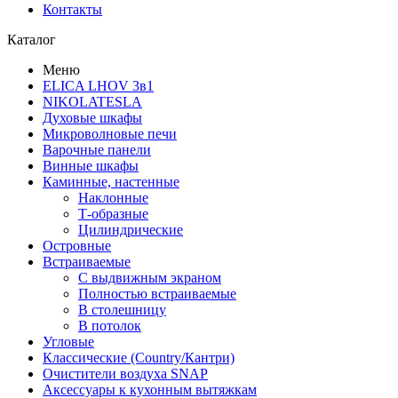
Контакты
Каталог
Меню
ELICA LHOV 3в1
NIKOLATESLA
Духовые шкафы
Микроволновые печи
Варочные панели
Винные шкафы
Каминные, настенные
Наклонные
Т-образные
Цилиндрические
Островные
Встраиваемые
С выдвижным экраном
Полностью встраиваемые
В столешницу
В потолок
Угловые
Классические (Country/Кантри)
Очистители воздуха SNAP
Аксессуары к кухонным вытяжкам